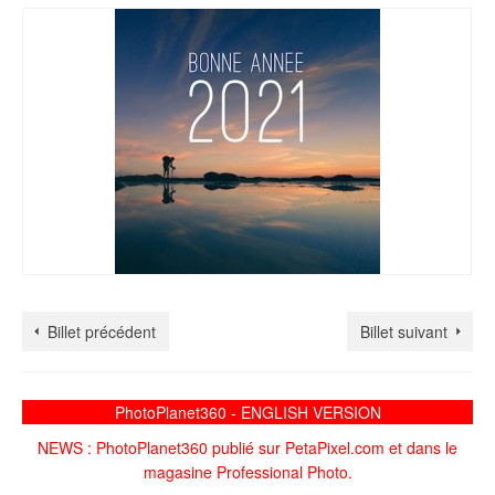
Billet précédent
Billet suivant
PhotoPlanet360 - ENGLISH VERSION
NEWS : PhotoPlanet360 publié sur PetaPixel.com et dans le
magasine Professional Photo.