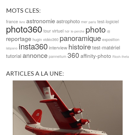
MOTS CLES:
astronomie
astrophoto
france
test-logiciel
mer
paris
livre
photo360
photo
tour virtuel
hdr
le-perche
dji
panoramique
reportage
hugin
vidéo360
exposition
insta360
histoire
test-matériel
interview
labpano
360
annonce
affinity-photo
tutorial
pannellum
Ricoh-theta
ARTICLES A LA UNE: