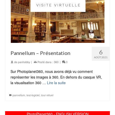
6
Pannellum – Présentation
AOÛT 2021
de
panhobby
|
Posté dans :
360
|
0
Sur Photoplanet360, nous avons déjà vu comment
représenter les images à 360. En dehors du casque VR,
la visualisation 360 …
Lire la suite
pannellum
,
test-logiciel
,
tour virtuel
PhotoPlanet360 - ENGLISH VERSION