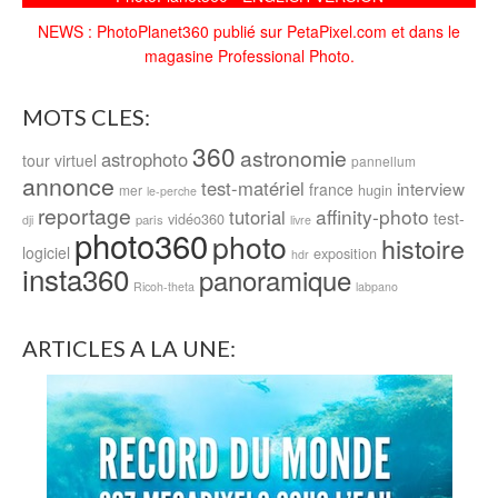
NEWS : PhotoPlanet360 publié sur PetaPixel.com et dans le
magasine Professional Photo.
MOTS CLES:
360
astronomie
astrophoto
tour virtuel
pannellum
annonce
test-matériel
interview
france
hugin
mer
le-perche
reportage
affinity-photo
tutorial
test-
vidéo360
paris
dji
livre
photo360
photo
histoire
logiciel
exposition
hdr
insta360
panoramique
Ricoh-theta
labpano
ARTICLES A LA UNE: