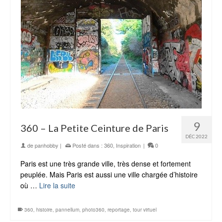
9
360 – La Petite Ceinture de Paris
DÉC 2022
de
panhobby
|
Posté dans :
360
,
Inspiration
|
0
Paris est une très grande ville, très dense et fortement
peuplée. Mais Paris est aussi une ville chargée d’histoire
où …
Lire la suite
360
,
histoire
,
pannellum
,
photo360
,
reportage
,
tour virtuel