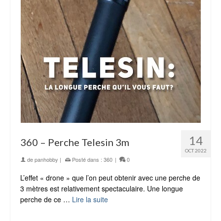
14
360 – Perche Telesin 3m
OCT 2022
de
panhobby
|
Posté dans :
360
|
0
L’effet « drone » que l’on peut obtenir avec une perche de
3 mètres est relativement spectaculaire. Une longue
perche de ce …
Lire la suite