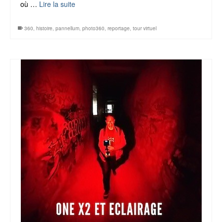
où …
Lire la suite
360
,
histoire
,
pannellum
,
photo360
,
reportage
,
tour virtuel