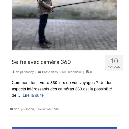
10
Selfie avec caméra 360
MAI 2023
de
panhobby
|
Posté dans :
360
,
Technique
|
0
Comment tenir votre 360 lors de vos voyages ? Un des
aspects intéressants des caméras 360 est la possibilité
de …
Lire la suite
360
,
photo360
,
tutorial
,
vidéo360