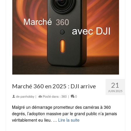
21
Marché 360 en 2025 : DJI arrive
JUIN 2025
de
panhobby
|
Posté dans :
360
|
0
Malgré un démarrage prometteur des caméras à 360
degrés, l’adoption massive par le grand public n’a jamais
véritablement eu lieu. …
Lire la suite