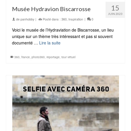
15
Musée Hydravion Biscarrosse
JUIN 2023
de
panhobby
|
Posté dans :
360
,
Inspiration
|
0
Voici le musée de l’Hydraviation de Biscarrosse, un lieu
unique sur un thème très intéressant et pas si souvent
documenté …
Lire la suite
360
,
france
,
photo360
,
reportage
,
tour virtuel