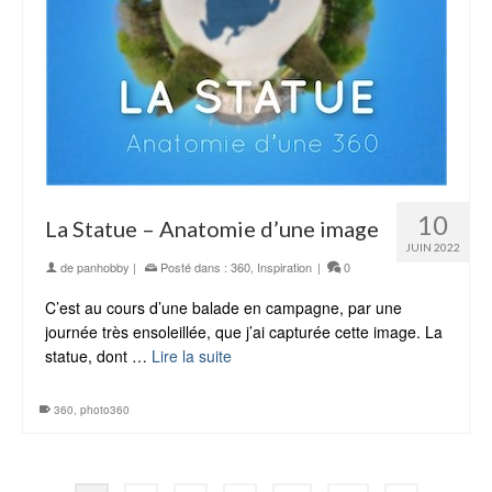
10
La Statue – Anatomie d’une image
JUIN 2022
de
panhobby
|
Posté dans :
360
,
Inspiration
|
0
C’est au cours d’une balade en campagne, par une
journée très ensoleillée, que j’ai capturée cette image. La
statue, dont …
Lire la suite
360
,
photo360