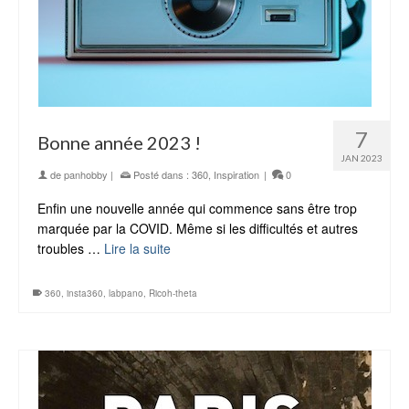
7
Bonne année 2023 !
JAN 2023
de
panhobby
|
Posté dans :
360
,
Inspiration
|
0
Enfin une nouvelle année qui commence sans être trop
marquée par la COVID. Même si les difficultés et autres
troubles …
Lire la suite
360
,
insta360
,
labpano
,
Ricoh-theta