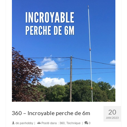
20
360 – Incroyable perche de 6m
JAN 2023
de
panhobby
|
Posté dans :
360
,
Technique
|
0