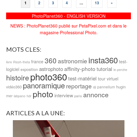
1
2
3
4
…
13
»
PhotoPlanet360 - ENGLISH VERSION
NEWS : PhotoPlanet360 publié sur PetaPixel.com et dans le
magasine Professional Photo.
MOTS CLES:
insta360
360
astronomie
france
test-
livre
Ricoh-theta
affinity-photo
astrophoto
tutorial
logiciel
exposition
le-perche
photo360
histoire
test-matériel
tour virtuel
panoramique
reportage
vidéo360
hugin
pannellum
dji
photo
annonce
interview
mer
paris
labpano
hdr
ARTICLES A LA UNE: