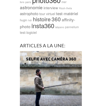
photo360
mer
paris
livre
astronomie
interview
Ricoh-theta
astrophoto
test-matériel
tour virtuel
histoire
360
affinity-
hugin
hdr
insta360
photo
pannellum
labpano
test-logiciel
ARTICLES A LA UNE: