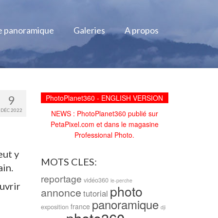
e panoramique
Galeries
A propos
9
PhotoPlanet360 - ENGLISH VERSION
DÉC 2022
NEWS : PhotoPlanet360 publié sur
PetaPixel.com et dans le magasine
Professional Photo.
eut y
MOTS CLES:
ain.
reportage
vidéo360
le-perche
uvrir
photo
annonce
tutorial
s
panoramique
france
exposition
dji