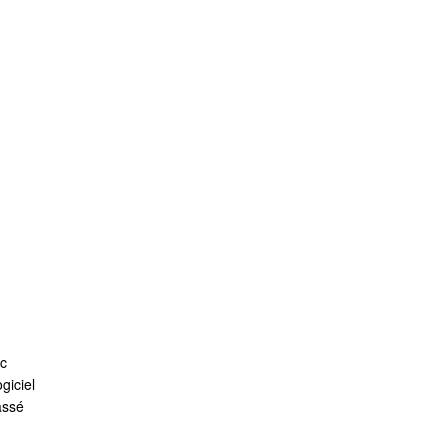
ic
giciel
assé