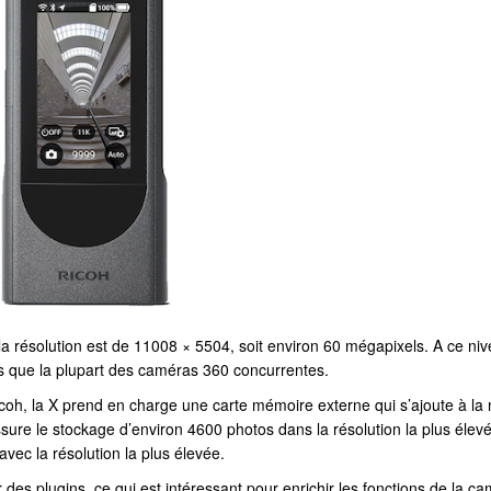
, la résolution est de 11008 × 5504, soit environ 60 mégapixels. A ce niv
s que la plupart des caméras 360 concurrentes.
oh, la X prend en charge une carte mémoire externe qui s’ajoute à la
sure le stockage d’environ 4600 photos dans la résolution la plus élev
ec la résolution la plus élevée.
er des plugins, ce qui est intéressant pour enrichir les fonctions de la c