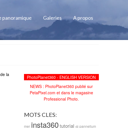
e panoramique
Galeries
A propos
 de la
PhotoPlanet360 - ENGLISH VERSION
NEWS : PhotoPlanet360 publié sur
PetaPixel.com et dans le magasine
Professional Photo.
MOTS CLES:
insta360
tutorial
mer
pannellum
dji