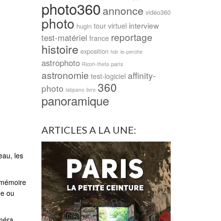
photo360
annonce
vidéo360
photo
interview
tour virtuel
hugin
reportage
test-matériel
france
histoire
exposition
hdr
le-perche
astrophoto
paris
Ricoh-theta
astronomie
affinity-
test-logiciel
360
photo
labpano
livre
panoramique
ARTICLES A LA UNE:
eau, les
 mémoire
ée ou
améra.