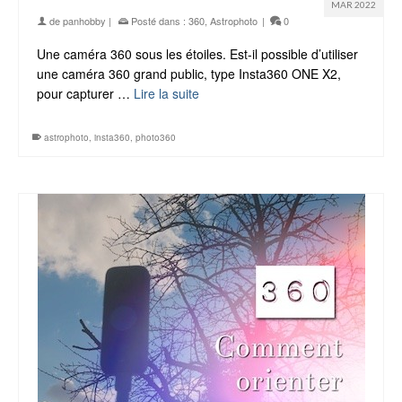
MAR 2022
de
panhobby
|
Posté dans :
360
,
Astrophoto
|
0
Une caméra 360 sous les étoiles. Est-il possible d’utiliser
une caméra 360 grand public, type Insta360 ONE X2,
pour capturer …
Lire la suite
astrophoto
,
insta360
,
photo360