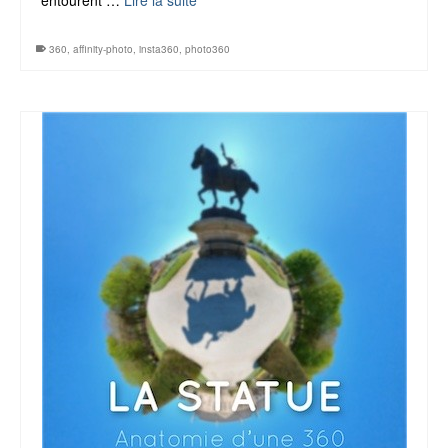
entourent …
Lire la suite
360
,
affinity-photo
,
insta360
,
photo360