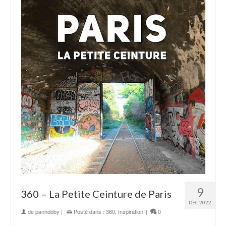
9
360 – La Petite Ceinture de Paris
DÉC 2022
de
panhobby
|
Posté dans :
360
,
Inspiration
|
0