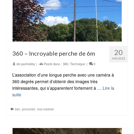
20
360 – Incroyable perche de 6m
JAN 2023
de
panhobby
|
Posté dans :
360
,
Technique
|
0
L’association d’une longue perche avec une caméra à
360 degrés permet d’obtenir des images très
intéressantes, qui s’apparentent fortement à …
Lire la
suite
360
,
photo360
,
test-matériel