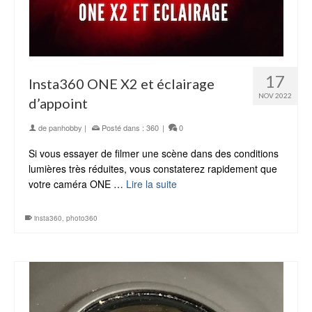
17
Insta360 ONE X2 et éclairage
NOV 2022
d’appoint
de
panhobby
|
Posté dans :
360
|
0
Si vous essayer de filmer une scène dans des conditions
lumières très réduites, vous constaterez rapidement que
votre caméra ONE …
Lire la suite
insta360
,
photo360