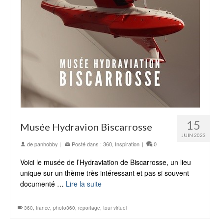
15
Musée Hydravion Biscarrosse
JUIN 2023
de
panhobby
|
Posté dans :
360
,
Inspiration
|
0
Voici le musée de l’Hydraviation de Biscarrosse, un lieu
unique sur un thème très intéressant et pas si souvent
documenté …
Lire la suite
360
,
france
,
photo360
,
reportage
,
tour virtuel