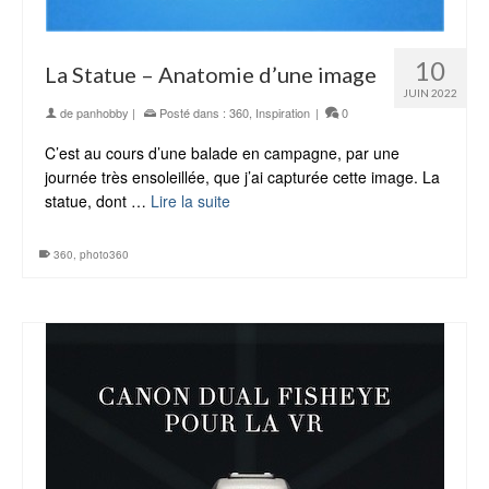
10
La Statue – Anatomie d’une image
JUIN 2022
de
panhobby
|
Posté dans :
360
,
Inspiration
|
0
C’est au cours d’une balade en campagne, par une
journée très ensoleillée, que j’ai capturée cette image. La
statue, dont …
Lire la suite
360
,
photo360