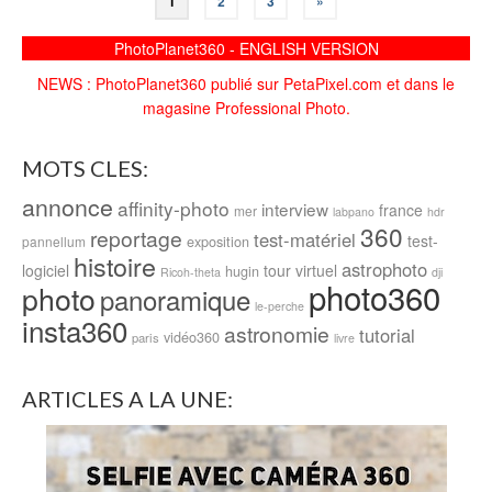
1
2
3
»
PhotoPlanet360 - ENGLISH VERSION
NEWS : PhotoPlanet360 publié sur PetaPixel.com et dans le
magasine Professional Photo.
MOTS CLES:
annonce
affinity-photo
interview
france
mer
labpano
hdr
360
reportage
test-matériel
test-
exposition
pannellum
histoire
astrophoto
logiciel
tour virtuel
hugin
Ricoh-theta
dji
photo360
photo
panoramique
le-perche
insta360
astronomie
tutorial
vidéo360
paris
livre
ARTICLES A LA UNE: