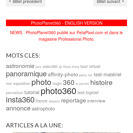
Billet précédent
Billet suivant
PhotoPlanet360 - ENGLISH VERSION
NEWS : PhotoPlanet360 publié sur PetaPixel.com et dans le
magasine Professional Photo.
MOTS CLES:
astronomie
tour virtuel
vidéo360
livre
dji
Ricoh-theta
panoramique
affinity-photo
test-matériel
paris
hdr
photo
histoire
360
exposition
hugin
mer
le-perche
photo360
tutorial
test-logiciel
pannellum
insta360
reportage
interview
france
labpano
annonce
astrophoto
ARTICLES A LA UNE: