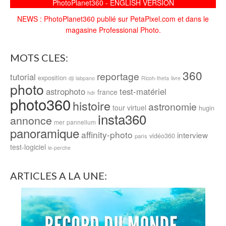
PhotoPlanet360 - ENGLISH VERSION
NEWS : PhotoPlanet360 publié sur PetaPixel.com et dans le
magasine Professional Photo.
MOTS CLES:
360
reportage
tutorial
exposition
dji
labpano
Ricoh-theta
livre
photo
astrophoto
test-matériel
france
hdr
photo360
histoire
astronomie
tour virtuel
hugin
insta360
annonce
mer
pannellum
panoramique
affinity-photo
interview
vidéo360
paris
test-logiciel
le-perche
ARTICLES A LA UNE: