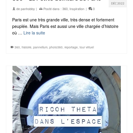
DÉC 2022
de
panhobby
|
Posté dans :
360
,
Inspiration
|
0
Paris est une très grande ville, très dense et fortement
peuplée. Mais Paris est aussi une ville chargée d’histoire
où …
Lire la suite
360
,
histoire
,
pannellum
,
photo360
,
reportage
,
tour virtuel