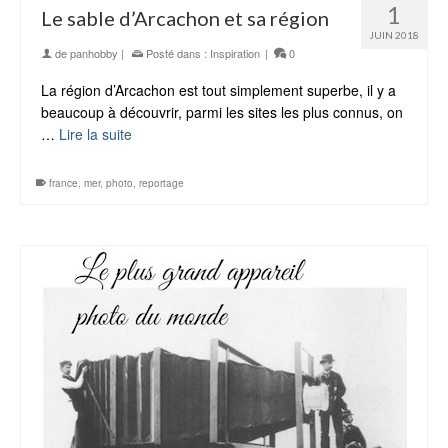
1
Le sable d’Arcachon et sa région
JUIN 2018
de
panhobby
|
Posté dans :
Inspiration
|
0
La région d’Arcachon est tout simplement superbe, il y a
beaucoup à découvrir, parmi les sites les plus connus, on
…
Lire la suite
france
,
mer
,
photo
,
reportage