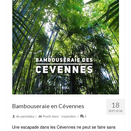
18
Bambouseraie en Cévennes
SEPT 2018
de
panhobby
|
Posté dans :
Inspiration
|
0
Une escapade dans les Cévennes ne peut se faire sans