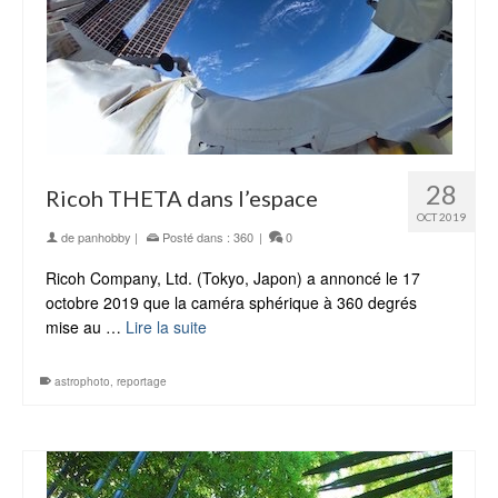
28
Ricoh THETA dans l’espace
OCT 2019
de
panhobby
|
Posté dans :
360
|
0
Ricoh Company, Ltd. (Tokyo, Japon) a annoncé le 17
octobre 2019 que la caméra sphérique à 360 degrés
mise au …
Lire la suite
astrophoto
,
reportage