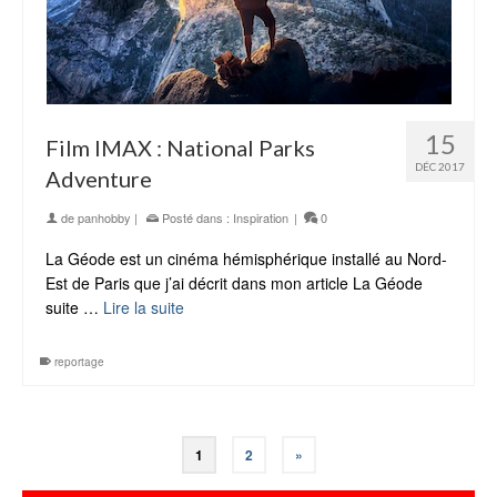
15
Film IMAX : National Parks
DÉC 2017
Adventure
de
panhobby
|
Posté dans :
Inspiration
|
0
La Géode est un cinéma hémisphérique installé au Nord-
Est de Paris que j’ai décrit dans mon article La Géode
suite …
Lire la suite
reportage
1
2
»