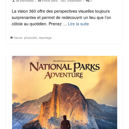
de
panhobby
|
Posté dans :
360
,
Inspiration
|
0
La vision 360 offre des perspectives visuelles toujours
surprenantes et permet de redécouvrir un lieu que l’on
côtoie au quotidien. Prenez …
Lire la suite
france
,
photo360
,
reportage