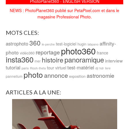
PhotoPlanet360 - ENGLISH VERSION
NEWS : PhotoPlanet360 publié sur PetaPixel.com et dans le
magasine Professional Photo.
MOTS CLES:
360
affinity-
astrophoto
test-logiciel
hugin
le-perche
labpano
photo360
reportage
photo
france
vidéo360
insta360
panoramique
histoire
interview
mer
tutorial
test-matériel
tour virtuel
paris
Ricoh-theta
dji
hdr
livre
photo
annonce
astronomie
exposition
pannellum
ARTICLES A LA UNE: