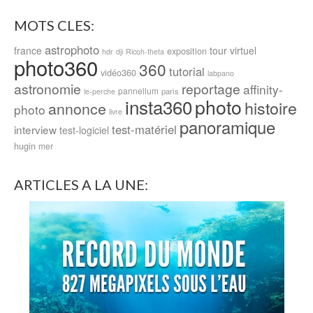
MOTS CLES:
astrophoto
france
tour virtuel
exposition
hdr
dji
Ricoh-theta
photo360
360
tutorial
vidéo360
labpano
astronomie
reportage
affinity-
pannellum
paris
le-perche
photo
insta360
histoire
annonce
photo
livre
panoramique
test-matériel
interview
test-logiciel
hugin
mer
ARTICLES A LA UNE: