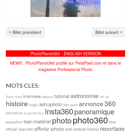
Billet précédent
Billet suivant
PhotoPlanet360 - ENGLISH VERSION
NEWS : PhotoPlanet360 publié sur PetaPixel.com et dans le
magasine Professional Photo.
MOTS CLES:
astronomie
tutorial
interview
Ricoh-theta
labpano
hdr
dji
histoire
360
annonce
astrophoto
hugin
mer
paris
insta360
panoramique
pannellum
le-perche
livre
photo360
photo
test-matériel
tour
exposition
reportage
affinity-photo
virtuel
test-logiciel
france
vidéo360