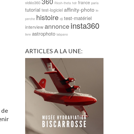
360
france
vidéo360
paris
Ricoh-theta
hdr
affinity-photo
tutorial
test-logiciel
le-
histoire
test-matériel
perche
dji
insta360
annonce
interview
astrophoto
livre
labpano
ARTICLES A LA UNE:
 de
enir