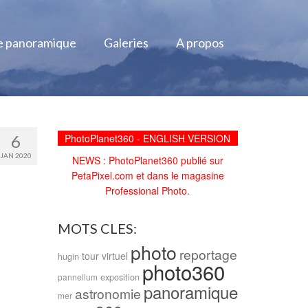
e panoramique
Galeries
A propos
6
PhotoPlanet360 - ENGLISH VERSION
JAN 2020
NEWS : PhotoPlanet360 publié sur
PetaPixel.com et dans le magasine
Professional Photo.
MOTS CLES:
photo
reportage
tour virtuel
hugin
photo360
exposition
pannellum
panoramique
astronomie
mer