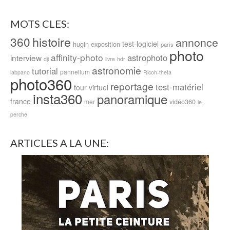
MOTS CLES:
histoire
360
annonce
test-logiciel
hugin
exposition
paris
photo
affinity-photo
astrophoto
interview
dji
livre
hdr
astronomie
tutorial
pannellum
labpano
Ricoh-theta
photo360
reportage
test-matériel
tour virtuel
insta360
panoramique
france
vidéo360
mer
le-
perche
ARTICLES A LA UNE: