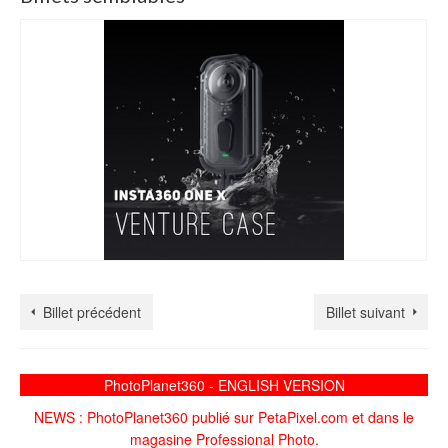
Billet précédent
Billet suivant
PhotoPlanet360 - ENGLISH VERSION
NEWS : PhotoPlanet360 publié sur PetaPixel.com et dans le
magasine Professional Photo.