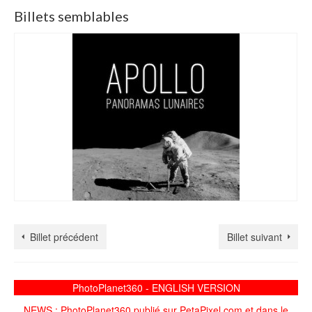
Billets semblables
Billet précédent
Billet suivant
PhotoPlanet360 - ENGLISH VERSION
NEWS : PhotoPlanet360 publié sur PetaPixel.com et dans le