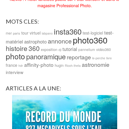
magasine Professional Photo.
MOTS CLES:
insta360
test-
tour virtuel
test-logiciel
mer
paris
labpano
photo360
annonce
matériel
astrophoto
histoire
360
tutorial
exposition
vidéo360
pannellum
dji
photo
panoramique
reportage
le-perche
livre
astronomie
affinity-photo
france
hugin
hdr
Ricoh-theta
interview
ARTICLES A LA UNE: