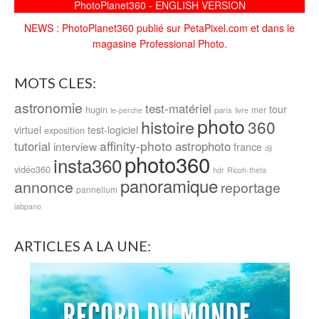
PhotoPlanet360 - ENGLISH VERSION
NEWS : PhotoPlanet360 publié sur PetaPixel.com et dans le
magasine Professional Photo.
MOTS CLES:
astronomie
test-matériel
tour
hugin
mer
paris
le-perche
livre
photo
histoire
360
virtuel
test-logiciel
exposition
affinity-photo
tutorial
astrophoto
interview
france
dji
photo360
insta360
vidéo360
hdr
Ricoh-theta
panoramique
annonce
reportage
pannellum
labpano
ARTICLES A LA UNE: