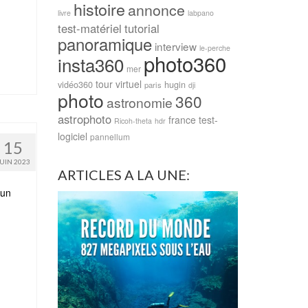
histoire
annonce
livre
labpano
test-matériel
tutorial
panoramique
interview
le-perche
photo360
insta360
mer
tour virtuel
vidéo360
hugin
paris
dji
photo
360
astronomie
astrophoto
france
test-
Ricoh-theta
hdr
logiciel
pannellum
15
JUIN 2023
ARTICLES A LA UNE:
 un