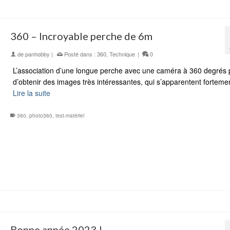
360 – Incroyable perche de 6m
de
panhobby
|
Posté dans :
360
,
Technique
|
0
L’association d’une longue perche avec une caméra à 360 degrés
d’obtenir des images très intéressantes, qui s’apparentent fortem
Lire la suite
360
,
photo360
,
test-matériel
Bonne année 2023 !