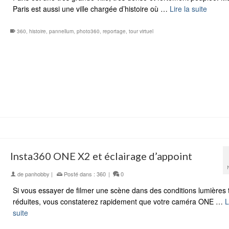
Paris est aussi une ville chargée d’histoire où …
Lire la suite
360
,
histoire
,
pannellum
,
photo360
,
reportage
,
tour virtuel
Insta360 ONE X2 et éclairage d’appoint
de
panhobby
|
Posté dans :
360
|
0
Si vous essayer de filmer une scène dans des conditions lumières 
réduites, vous constaterez rapidement que votre caméra ONE …
L
suite