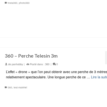
insta360
,
photo360
360 – Perche Telesin 3m
de
panhobby
|
Posté dans :
360
|
0
L’effet « drone » que l’on peut obtenir avec une perche de 3 mètres
relativement spectaculaire. Une longue perche de ce …
Lire la sui
360
,
test-matériel