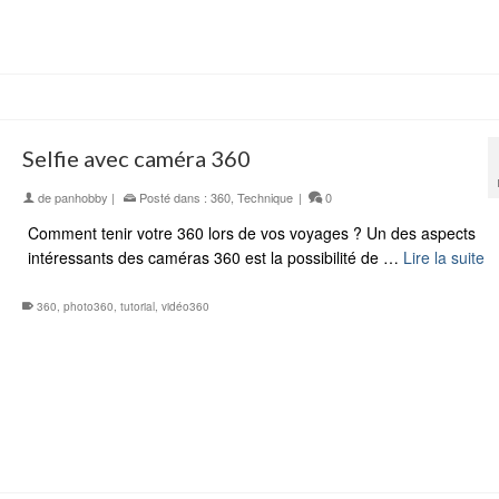
Selfie avec caméra 360
de
panhobby
|
Posté dans :
360
,
Technique
|
0
Comment tenir votre 360 lors de vos voyages ? Un des aspects
intéressants des caméras 360 est la possibilité de …
Lire la suite
360
,
photo360
,
tutorial
,
vidéo360