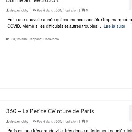
de
panhobby
|
Posté dans :
360
,
Inspiration
|
0
Enfin une nouvelle année qui commence sans être trop marquée p
COVID. Même si les difficultés et autres troubles …
Lire la suite
360
,
insta360
,
labpano
,
Ricoh-theta
360 – La Petite Ceinture de Paris
de
panhobby
|
Posté dans :
360
,
Inspiration
|
0
Paris est une très grande ville, très dense et fortement peuplée. M