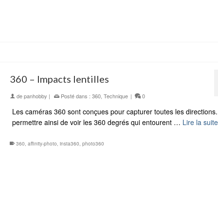
360 – Impacts lentilles
de
panhobby
|
Posté dans :
360
,
Technique
|
0
Les caméras 360 sont conçues pour capturer toutes les directions
permettre ainsi de voir les 360 degrés qui entourent …
Lire la suite
360
,
affinity-photo
,
insta360
,
photo360