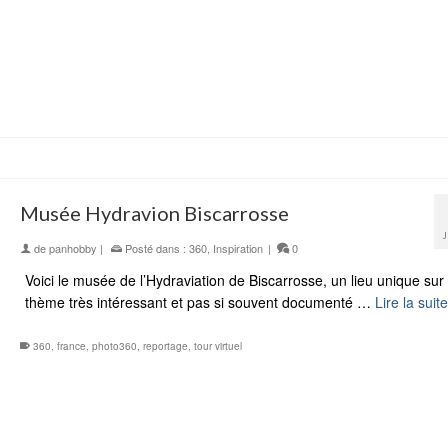
Musée Hydravion Biscarrosse
de
panhobby
|
Posté dans :
360
,
Inspiration
|
0
Voici le musée de l’Hydraviation de Biscarrosse, un lieu unique sur
thème très intéressant et pas si souvent documenté …
Lire la suite
360
,
france
,
photo360
,
reportage
,
tour virtuel