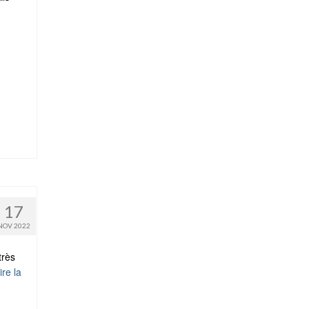
17
NOV 2022
très
ire la