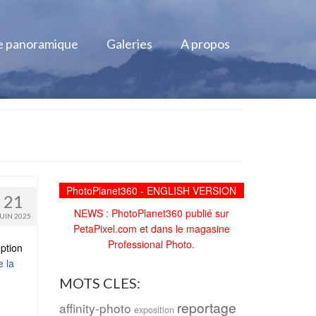
e panoramique
Galeries
A propos
PhotoPlanet360 - ENGLISH VERSION
21
NEWS : PhotoPlanet360 publié sur
JUIN 2025
PetaPixel.com et dans le magasine
Professional Photo.
ption
e la
MOTS CLES:
reportage
affinity-photo
exposition