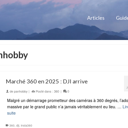
Articles
Guid
anhobby
Marché 360 en 2025 : DJI arrive
de
panhobby
|
Posté dans :
360
|
0
Malgré un démarrage prometteur des caméras à 360 degrés, l’ado
massive par le grand public n’a jamais véritablement eu lieu. …
Lir
suite
360
,
dji
,
insta360