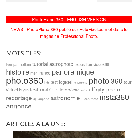
PhotoPlanet360 - ENGLISH VERSION
NEWS : PhotoPlanet360 publié sur PetaPixel.com et dans le
magasine Professional Photo.
MOTS CLES:
tutorial
astrophoto
exposition
vidéo360
pannellum
livre
panoramique
histoire
france
mer
photo360
photo
360
test-logiciel
tour
hdr
le-perche
affinity-photo
test-matériel
interview
virtuel
hugin
paris
insta360
reportage
astronomie
dji
labpano
Ricoh-theta
annonce
ARTICLES A LA UNE: