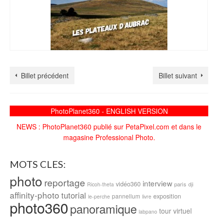
Billet précédent
Billet suivant
PhotoPlanet360 - ENGLISH VERSION
NEWS : PhotoPlanet360 publié sur PetaPixel.com et dans le
magasine Professional Photo.
MOTS CLES:
photo
reportage
interview
vidéo360
paris
Ricoh-theta
dji
affinity-photo
tutorial
exposition
pannellum
le-perche
livre
photo360
panoramique
tour virtuel
labpano