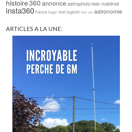
histoire
360
annonce
astrophoto
test-matériel
insta360
astronomie
france
test-logiciel
hugin
mer
hdr
ARTICLES A LA UNE: