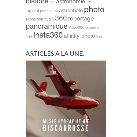
histoire
astronomie
test-
hdr
photo
astrophoto
logiciel
pannellum
360
reportage
exposition
hugin
panoramique
vidéo360
le-perche
insta360
affinity-photo
mer
livre
ARTICLES A LA UNE: