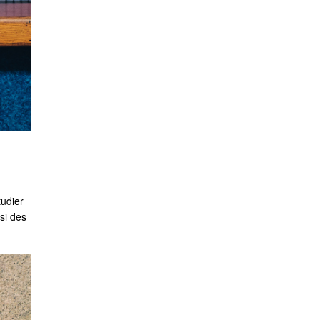
tudier
si des