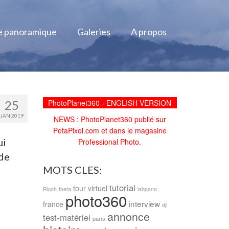
e panoramique
Galeries
A propos
25
PhotoPlanet360 - ENGLISH VERSION
JAN 2019
NEWS : PhotoPlanet360 publié sur
PetaPixel.com et dans le magasine
ui
Professional Photo.
 de
MOTS CLES:
tutorial
tour virtuel
Ricoh-theta
labpano
photo360
interview
france
dji
annonce
test-matériel
paris