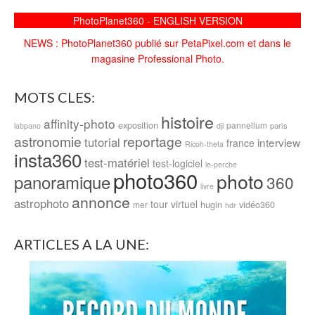
PhotoPlanet360 - ENGLISH VERSION
NEWS : PhotoPlanet360 publié sur PetaPixel.com et dans le
magasine Professional Photo.
MOTS CLES:
histoire
affinity-photo
exposition
pannellum
paris
labpano
dji
astronomie
reportage
tutorial
interview
france
Ricoh-theta
insta360
test-matériel
test-logiciel
le-perche
photo360
photo
panoramique
360
livre
annonce
astrophoto
tour virtuel
hugin
vidéo360
mer
hdr
ARTICLES A LA UNE: