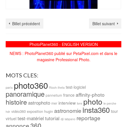
Billet précédent
Billet suivant
PhotoPlanet360 - ENGLISH VERSION
NEWS : PhotoPlanet360 publié sur PetaPixel.com et dans le
magasine Professional Photo.
MOTS CLES:
photo360
test-logiciel
paris
Ricoh-theta
panoramique
affinity-photo
france
pannellum
photo
histoire
astrophoto
interview
mer
livre
le-perche
insta360
astronomie
tour
vidéo360
exposition
hugin
hdr
reportage
test-matériel
tutorial
virtuel
dji
labpano
360
annonce